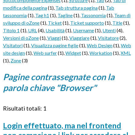
Sottocomponente Expenses
(1)
,
Strutture
(1)
,
Tab
(2)
,
Tab di
modifica della pagina
(1)
,
Tab struttura pagina
(1)
,
Tab
tassonomia
(1)
,
Tag h1
(1)
,
Tagline
(1)
,
Tassonomia
(1)
,
Team di
sviluppo di oZone
(1)
,
Ticket
(1)
,
Ticket supporto
(1)
,
Title
(1)
,
Titolo 1
(1)
,
URL
(4)
,
Usabilità
(1)
,
Username
(1)
,
Utenti
(4)
,
Versioni di oZone
(1)
,
Viaggi
(1)
,
Viaggiare
(1)
,
Visitatore
(2)
,
Visitatori
(1)
,
Visualizza pagine figlie
(1)
,
Web Design
(1)
,
Web
site design
(1)
,
Web surfer
(1)
,
Widget
(1)
,
Workation
(1)
,
XML
(1)
,
Zone
(3)
Pagine contrassegnate con la
parola chiave "Browser"
Risultati totali: 1
Login effettuato, ma nel frontend