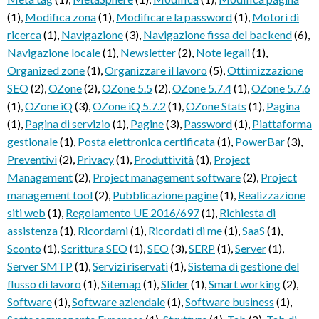
(1)
,
Modifica zona
(1)
,
Modificare la password
(1)
,
Motori di
ricerca
(1)
,
Navigazione
(3)
,
Navigazione fissa del backend
(6)
,
Navigazione locale
(1)
,
Newsletter
(2)
,
Note legali
(1)
,
Organized zone
(1)
,
Organizzare il lavoro
(5)
,
Ottimizzazione
SEO
(2)
,
OZone
(2)
,
OZone 5.5
(2)
,
OZone 5.7.4
(1)
,
OZone 5.7.6
(1)
,
OZone iQ
(3)
,
OZone iQ 5.7.2
(1)
,
OZone Stats
(1)
,
Pagina
(1)
,
Pagina di servizio
(1)
,
Pagine
(3)
,
Password
(1)
,
Piattaforma
gestionale
(1)
,
Posta elettronica certificata
(1)
,
PowerBar
(3)
,
Preventivi
(2)
,
Privacy
(1)
,
Produttività
(1)
,
Project
Management
(2)
,
Project management software
(2)
,
Project
management tool
(2)
,
Pubblicazione pagine
(1)
,
Realizzazione
siti web
(1)
,
Regolamento UE 2016/697
(1)
,
Richiesta di
assistenza
(1)
,
Ricordami
(1)
,
Ricordati di me
(1)
,
SaaS
(1)
,
Sconto
(1)
,
Scrittura SEO
(1)
,
SEO
(3)
,
SERP
(1)
,
Server
(1)
,
Server SMTP
(1)
,
Servizi riservati
(1)
,
Sistema di gestione del
flusso di lavoro
(1)
,
Sitemap
(1)
,
Slider
(1)
,
Smart working
(2)
,
Software
(1)
,
Software aziendale
(1)
,
Software business
(1)
,