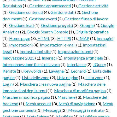
Regulation
(1)
,
Gestione appuntamenti
(1)
,
Gestione attività
(1)
,
Gestione contenuti
(4)
,
Gestione dati
(2)
,
Gestione
documenti
(1)
,
Gestione eventi
(2)
,
Gestione flusso di lavoro
(4)
,
Gestione lead
(1)
,
Gestione progetti
(3)
,
Google
(1)
,
Google
Analytics
(2)
,
Google Search Console
(1)
,
Griglia tipografica
(1)
,
Home page
(3)
,
HTML
(3)
,
HTTPS
(1)
,
IMAP
(1)
,
Immagini
(1)
,
Impostazioni
(4)
,
Impostazioni e-mail
(1)
,
Impostazioni
legali
(1)
,
Impostazioni sito
(1)
,
Impostazioni utenti
(1)
,
Innovazione 2025
(1)
,
Inserisci
(1)
,
Intelligenza artificiale
(1)
,
Interconnessione flussi di lavoro
(1)
,
Interfacce
(2)
,
JQuery
(1)
,
Kenitte
(1)
,
Keywords
(1)
,
Lavagna
(1)
,
Leonard
(1)
,
Lista delle
pagine
(1)
,
Lista delle zone
(2)
,
Lista pagine
(1)
,
Lista zone
(1)
,
Login
(5)
,
Maschera crea nuova pagina
(1)
,
Maschera delle
impostazioni degli utenti
(1)
,
Maschera di modifica pagina
(1)
,
Maschera modifica pagina
(1)
,
Maschere
(3)
,
Maschere del
backend
(1)
,
Menù account
(3)
,
Menù di navigazione
(3)
,
Menù
gestione contenuti
(1)
,
Messaggi
(2)
,
Messaggi in entrata
(1)
,
Meta tag
(1)
,
MetaSphere
(1)
,
Modifica
(1)
,
Modifica pagina