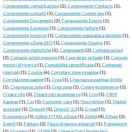
Componente comunicazioni
(2)
,
Componente Contacts
(1)
,
Componente contatti
(1)
,
Componente Cookie law
(1)
,
Componente Documents
(2)
,
Componente Events
(1)
,
Componente Expenses
(1)
,
Componente fatture
(1)
,
Componente Invoices
(1)
,
Componente mappatura dominio
(1)
,
Componente oZone SEO
(1)
,
Componente Quotes
(1)
,
Componente statistiche
(1)
,
Componenti
(2)
,
Comunicazioni
(2)
,
Comunicazioni massive
(1)
,
Concierge virtuale
(1)
,
Console
motori di ricerca
(1)
,
Contabilità semplificata
(1)
,
Contenuti
riservati
(1)
,
Cookie
(6)
,
Correlare zone e pagine
(1)
,
Correlazione pagine
(1)
,
Crea
(1)
,
Crea nuova paginax Entità
(1)
,
Crea nuova zona
(1)
,
Crea zona
(1)
,
Creare ecommerce
(1)
,
Creare sito
(2)
,
Creare sito ecommerce
(1)
,
Crm
(1)
,
CRM
Kanban
(1)
,
Css
(1)
,
Customer care
(1)
,
Description
(1)
,
Digital
assistant
(1)
,
Dressit!
(1)
,
Dressit! 2.0
(1)
,
E-mail
(1)
,
Ecommerce
(1)
,
Editor HTML oZone
(1)
,
Entità
(4)
,
EShop
(2)
,
Eventi
(1)
,
Fatture
(2)
,
Flussi di lavoro integrati
(1)
,
Framework
(1)
,
Frontend
(1)
,
GDPR
(2)
,
General Data Protection