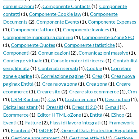
comunicazioni
(2)
,
Componente Contacts
(1)
,
Componente
contatti
(1)
,
Componente Cookie law
(1)
,
Componente
Documents
(2)
,
Componente Events
(1)
,
Componente Expenses
(1)
,
Componente fatture
(1)
,
Componente Invoices
(1)
,
Componente mappatura dominio
(1)
,
Componente oZone SEO
(1)
,
Componente Quotes
(1)
,
Componente statistiche
(1)
,
Componenti
(2)
,
Comunicazioni
(2)
,
Comunicazioni massive
(1)
,
Concierge virtuale
(1)
,
Console motori di ricerca
(1)
,
Contabilità
semplificata
(1)
,
Contenuti riservati
(1)
,
Cookie
(6)
,
Correlare
zone e pagine
(1)
,
Correlazione pagine
(1)
,
Crea
(1)
,
Crea nuova
paginax Entità
(1)
,
Crea nuova zona
(1)
,
Crea zona
(1)
,
Creare
ecommerce
(1)
,
Creare sito
(2)
,
Creare sito ecommerce
(1)
,
Crm
(1)
,
CRM Kanban
(1)
,
Css
(1)
,
Customer care
(1)
,
Description
(1)
,
Digital assistant
(1)
,
Dressit!
(1)
,
Dressit! 2.0
(1)
,
E-mail
(1)
,
Ecommerce
(1)
,
Editor HTML oZone
(1)
,
Entità
(4)
,
EShop
(2)
,
Eventi
(1)
,
Fatture
(2)
,
Flussi di lavoro integrati
(1)
,
Framework
(1)
,
Frontend
(1)
,
GDPR
(2)
,
General Data Protection Regulation
(1)
,
Gestione appuntamenti
(1)
,
Gestione attività
(1)
,
Gestione