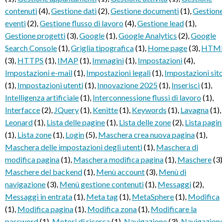
contenuti
(4)
,
Gestione dati
(2)
,
Gestione documenti
(1)
,
Gestion
eventi
(2)
,
Gestione flusso di lavoro
(4)
,
Gestione lead
(1)
,
Gestione progetti
(3)
,
Google
(1)
,
Google Analytics
(2)
,
Google
Search Console
(1)
,
Griglia tipografica
(1)
,
Home page
(3)
,
HTM
(3)
,
HTTPS
(1)
,
IMAP
(1)
,
Immagini
(1)
,
Impostazioni
(4)
,
Impostazioni e-mail
(1)
,
Impostazioni legali
(1)
,
Impostazioni sit
(1)
,
Impostazioni utenti
(1)
,
Innovazione 2025
(1)
,
Inserisci
(1)
,
Intelligenza artificiale
(1)
,
Interconnessione flussi di lavoro
(1)
,
Interfacce
(2)
,
JQuery
(1)
,
Kenitte
(1)
,
Keywords
(1)
,
Lavagna
(1)
,
Leonard
(1)
,
Lista delle pagine
(1)
,
Lista delle zone
(2)
,
Lista pagi
(1)
,
Lista zone
(1)
,
Login
(5)
,
Maschera crea nuova pagina
(1)
,
Maschera delle impostazioni degli utenti
(1)
,
Maschera di
modifica pagina
(1)
,
Maschera modifica pagina
(1)
,
Maschere
(3
Maschere del backend
(1)
,
Menù account
(3)
,
Menù di
navigazione
(3)
,
Menù gestione contenuti
(1)
,
Messaggi
(2)
,
Messaggi in entrata
(1)
,
Meta tag
(1)
,
MetaSphere
(1)
,
Modifica
(1)
,
Modifica pagina
(1)
,
Modifica zona
(1)
,
Modificare la
password
(1)
,
Motori di ricerca
(1)
,
Navigazione
(3)
,
Navigazion