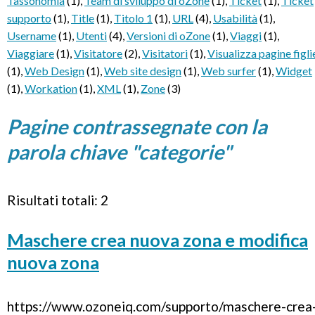
Tassonomia
(1)
,
Team di sviluppo di oZone
(1)
,
Ticket
(1)
,
Ticket
supporto
(1)
,
Title
(1)
,
Titolo 1
(1)
,
URL
(4)
,
Usabilità
(1)
,
Username
(1)
,
Utenti
(4)
,
Versioni di oZone
(1)
,
Viaggi
(1)
,
Viaggiare
(1)
,
Visitatore
(2)
,
Visitatori
(1)
,
Visualizza pagine figli
(1)
,
Web Design
(1)
,
Web site design
(1)
,
Web surfer
(1)
,
Widget
(1)
,
Workation
(1)
,
XML
(1)
,
Zone
(3)
Pagine contrassegnate con la
parola chiave "categorie"
Risultati totali: 2
Maschere crea nuova zona e modifica
nuova zona
https://www.ozoneiq.com/supporto/maschere-crea