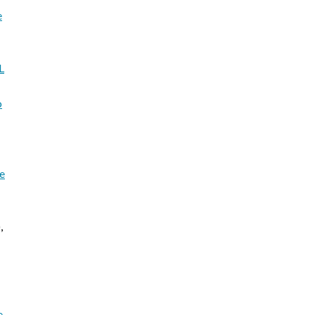
e
L
o
ne
)
,
e