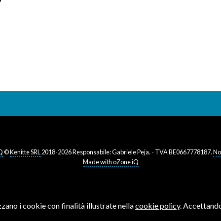
Q
©
Kenitte SRL
2018-2026 Responsabile: Gabriele Peja. - TVA BE0667778187.
No
Made with oZone iQ
zzano i cookie con finalità illustrate nella
cookie policy
. Accettando