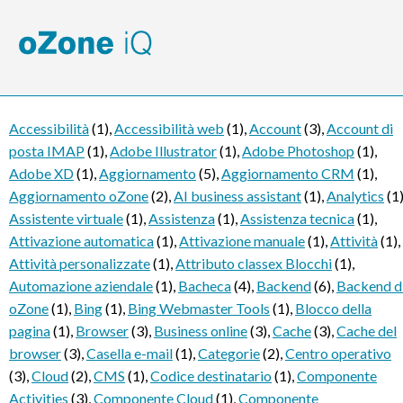
Accessibilità
(1)
,
Accessibilità web
(1)
,
Account
(3)
,
Account di
posta IMAP
(1)
,
Adobe Illustrator
(1)
,
Adobe Photoshop
(1)
,
Adobe XD
(1)
,
Aggiornamento
(5)
,
Aggiornamento CRM
(1)
,
Aggiornamento oZone
(2)
,
AI business assistant
(1)
,
Analytics
(1
Assistente virtuale
(1)
,
Assistenza
(1)
,
Assistenza tecnica
(1)
,
Attivazione automatica
(1)
,
Attivazione manuale
(1)
,
Attività
(1)
,
Attività personalizzate
(1)
,
Attributo classex Blocchi
(1)
,
Automazione aziendale
(1)
,
Bacheca
(4)
,
Backend
(6)
,
Backend d
oZone
(1)
,
Bing
(1)
,
Bing Webmaster Tools
(1)
,
Blocco della
pagina
(1)
,
Browser
(3)
,
Business online
(3)
,
Cache
(3)
,
Cache del
browser
(3)
,
Casella e-mail
(1)
,
Categorie
(2)
,
Centro operativo
(3)
,
Cloud
(2)
,
CMS
(1)
,
Codice destinatario
(1)
,
Componente
Activities
(3)
,
Componente Cloud
(1)
,
Componente