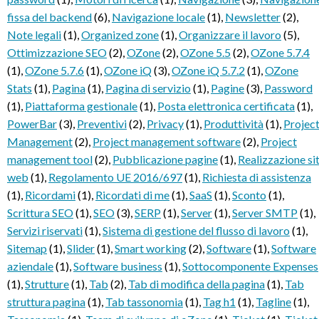
fissa del backend
(6)
,
Navigazione locale
(1)
,
Newsletter
(2)
,
Note legali
(1)
,
Organized zone
(1)
,
Organizzare il lavoro
(5)
,
Ottimizzazione SEO
(2)
,
OZone
(2)
,
OZone 5.5
(2)
,
OZone 5.7.4
(1)
,
OZone 5.7.6
(1)
,
OZone iQ
(3)
,
OZone iQ 5.7.2
(1)
,
OZone
Stats
(1)
,
Pagina
(1)
,
Pagina di servizio
(1)
,
Pagine
(3)
,
Password
(1)
,
Piattaforma gestionale
(1)
,
Posta elettronica certificata
(1)
,
PowerBar
(3)
,
Preventivi
(2)
,
Privacy
(1)
,
Produttività
(1)
,
Projec
Management
(2)
,
Project management software
(2)
,
Project
management tool
(2)
,
Pubblicazione pagine
(1)
,
Realizzazione sit
web
(1)
,
Regolamento UE 2016/697
(1)
,
Richiesta di assistenza
(1)
,
Ricordami
(1)
,
Ricordati di me
(1)
,
SaaS
(1)
,
Sconto
(1)
,
Scrittura SEO
(1)
,
SEO
(3)
,
SERP
(1)
,
Server
(1)
,
Server SMTP
(1)
,
Servizi riservati
(1)
,
Sistema di gestione del flusso di lavoro
(1)
,
Sitemap
(1)
,
Slider
(1)
,
Smart working
(2)
,
Software
(1)
,
Software
aziendale
(1)
,
Software business
(1)
,
Sottocomponente Expenses
(1)
,
Strutture
(1)
,
Tab
(2)
,
Tab di modifica della pagina
(1)
,
Tab
struttura pagina
(1)
,
Tab tassonomia
(1)
,
Tag h1
(1)
,
Tagline
(1)
,