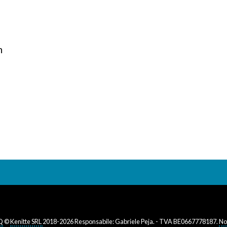
n
Q
©
Kenitte SRL
2018-2026 Responsabile: Gabriele Peja. - TVA BE0667778187.
No