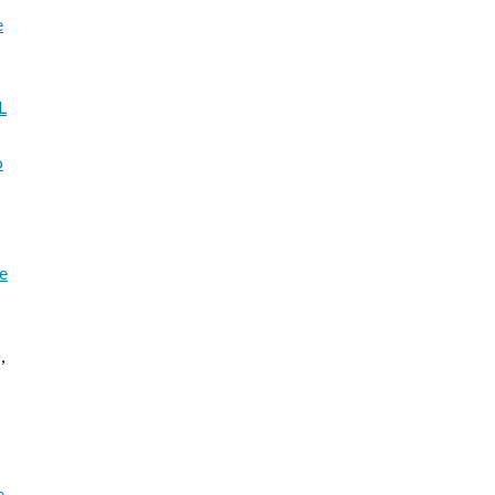
e
L
o
ne
)
,
e