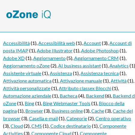
Accessibilità
(1)
,
Accessibilità web
(1)
,
Account
(3)
,
Account di
posta IMAP
(1)
,
Adobe Illustrator
(1)
,
Adobe Photoshop
(1)
,
Adobe XD
(1)
,
Aggiornamento
(5)
,
Aggiornamento CRM
(1)
,
Aggiornamento oZone
(2)
,
AI business assistant
(1)
,
Analytics
(1
Assistente virtuale
(1)
,
Assistenza
(1)
,
Assistenza tecnica
(1)
,
Attivazione automatica
(1)
,
Attivazione manuale
(1)
,
Attività
(1)
,
Attività personalizzate
(1)
,
Attributo classex Blocchi
(1)
,
Automazione aziendale
(1)
,
Bacheca
(4)
,
Backend
(6)
,
Backend d
oZone
(1)
,
Bing
(1)
,
Bing Webmaster Tools
(1)
,
Blocco della
pagina
(1)
,
Browser
(3)
,
Business online
(3)
,
Cache
(3)
,
Cache del
browser
(3)
,
Casella e-mail
(1)
,
Categorie
(2)
,
Centro operativo
(3)
,
Cloud
(2)
,
CMS
(1)
,
Codice destinatario
(1)
,
Componente
Activities
(3)
,
Componente Cloud
(1)
,
Componente