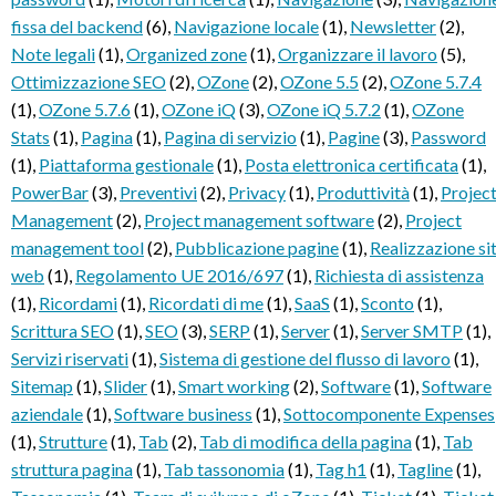
fissa del backend
(6)
,
Navigazione locale
(1)
,
Newsletter
(2)
,
Note legali
(1)
,
Organized zone
(1)
,
Organizzare il lavoro
(5)
,
Ottimizzazione SEO
(2)
,
OZone
(2)
,
OZone 5.5
(2)
,
OZone 5.7.4
(1)
,
OZone 5.7.6
(1)
,
OZone iQ
(3)
,
OZone iQ 5.7.2
(1)
,
OZone
Stats
(1)
,
Pagina
(1)
,
Pagina di servizio
(1)
,
Pagine
(3)
,
Password
(1)
,
Piattaforma gestionale
(1)
,
Posta elettronica certificata
(1)
,
PowerBar
(3)
,
Preventivi
(2)
,
Privacy
(1)
,
Produttività
(1)
,
Projec
Management
(2)
,
Project management software
(2)
,
Project
management tool
(2)
,
Pubblicazione pagine
(1)
,
Realizzazione sit
web
(1)
,
Regolamento UE 2016/697
(1)
,
Richiesta di assistenza
(1)
,
Ricordami
(1)
,
Ricordati di me
(1)
,
SaaS
(1)
,
Sconto
(1)
,
Scrittura SEO
(1)
,
SEO
(3)
,
SERP
(1)
,
Server
(1)
,
Server SMTP
(1)
,
Servizi riservati
(1)
,
Sistema di gestione del flusso di lavoro
(1)
,
Sitemap
(1)
,
Slider
(1)
,
Smart working
(2)
,
Software
(1)
,
Software
aziendale
(1)
,
Software business
(1)
,
Sottocomponente Expenses
(1)
,
Strutture
(1)
,
Tab
(2)
,
Tab di modifica della pagina
(1)
,
Tab
struttura pagina
(1)
,
Tab tassonomia
(1)
,
Tag h1
(1)
,
Tagline
(1)
,