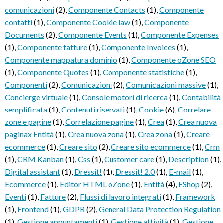
comunicazioni
(2)
,
Componente Contacts
(1)
,
Componente
contatti
(1)
,
Componente Cookie law
(1)
,
Componente
Documents
(2)
,
Componente Events
(1)
,
Componente Expenses
(1)
,
Componente fatture
(1)
,
Componente Invoices
(1)
,
Componente mappatura dominio
(1)
,
Componente oZone SEO
(1)
,
Componente Quotes
(1)
,
Componente statistiche
(1)
,
Componenti
(2)
,
Comunicazioni
(2)
,
Comunicazioni massive
(1)
,
Concierge virtuale
(1)
,
Console motori di ricerca
(1)
,
Contabilità
semplificata
(1)
,
Contenuti riservati
(1)
,
Cookie
(6)
,
Correlare
zone e pagine
(1)
,
Correlazione pagine
(1)
,
Crea
(1)
,
Crea nuova
paginax Entità
(1)
,
Crea nuova zona
(1)
,
Crea zona
(1)
,
Creare
ecommerce
(1)
,
Creare sito
(2)
,
Creare sito ecommerce
(1)
,
Crm
(1)
,
CRM Kanban
(1)
,
Css
(1)
,
Customer care
(1)
,
Description
(1)
,
Digital assistant
(1)
,
Dressit!
(1)
,
Dressit! 2.0
(1)
,
E-mail
(1)
,
Ecommerce
(1)
,
Editor HTML oZone
(1)
,
Entità
(4)
,
EShop
(2)
,
Eventi
(1)
,
Fatture
(2)
,
Flussi di lavoro integrati
(1)
,
Framework
(1)
,
Frontend
(1)
,
GDPR
(2)
,
General Data Protection Regulation
(1)
,
Gestione appuntamenti
(1)
,
Gestione attività
(1)
,
Gestione