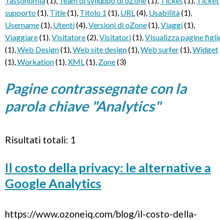
Tassonomia
(1)
,
Team di sviluppo di oZone
(1)
,
Ticket
(1)
,
Ticket
supporto
(1)
,
Title
(1)
,
Titolo 1
(1)
,
URL
(4)
,
Usabilità
(1)
,
Username
(1)
,
Utenti
(4)
,
Versioni di oZone
(1)
,
Viaggi
(1)
,
Viaggiare
(1)
,
Visitatore
(2)
,
Visitatori
(1)
,
Visualizza pagine figli
(1)
,
Web Design
(1)
,
Web site design
(1)
,
Web surfer
(1)
,
Widget
(1)
,
Workation
(1)
,
XML
(1)
,
Zone
(3)
Pagine contrassegnate con la
parola chiave "Analytics"
Risultati totali: 1
Il costo della privacy: le alternative a
Google Analytics
https://www.ozoneiq.com/blog/il-costo-della-