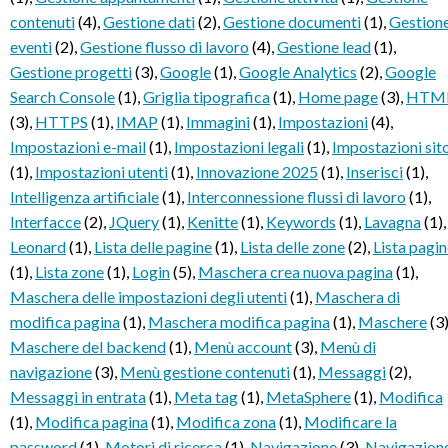
contenuti
(4)
,
Gestione dati
(2)
,
Gestione documenti
(1)
,
Gestion
eventi
(2)
,
Gestione flusso di lavoro
(4)
,
Gestione lead
(1)
,
Gestione progetti
(3)
,
Google
(1)
,
Google Analytics
(2)
,
Google
Search Console
(1)
,
Griglia tipografica
(1)
,
Home page
(3)
,
HTM
(3)
,
HTTPS
(1)
,
IMAP
(1)
,
Immagini
(1)
,
Impostazioni
(4)
,
Impostazioni e-mail
(1)
,
Impostazioni legali
(1)
,
Impostazioni sit
(1)
,
Impostazioni utenti
(1)
,
Innovazione 2025
(1)
,
Inserisci
(1)
,
Intelligenza artificiale
(1)
,
Interconnessione flussi di lavoro
(1)
,
Interfacce
(2)
,
JQuery
(1)
,
Kenitte
(1)
,
Keywords
(1)
,
Lavagna
(1)
,
Leonard
(1)
,
Lista delle pagine
(1)
,
Lista delle zone
(2)
,
Lista pagi
(1)
,
Lista zone
(1)
,
Login
(5)
,
Maschera crea nuova pagina
(1)
,
Maschera delle impostazioni degli utenti
(1)
,
Maschera di
modifica pagina
(1)
,
Maschera modifica pagina
(1)
,
Maschere
(3
Maschere del backend
(1)
,
Menù account
(3)
,
Menù di
navigazione
(3)
,
Menù gestione contenuti
(1)
,
Messaggi
(2)
,
Messaggi in entrata
(1)
,
Meta tag
(1)
,
MetaSphere
(1)
,
Modifica
(1)
,
Modifica pagina
(1)
,
Modifica zona
(1)
,
Modificare la
password
(1)
,
Motori di ricerca
(1)
,
Navigazione
(3)
,
Navigazion