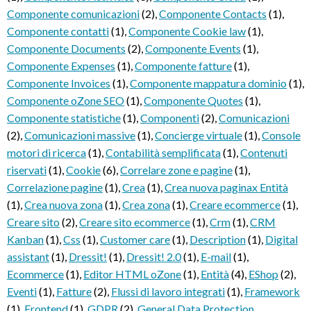
Componente comunicazioni
(2)
,
Componente Contacts
(1)
,
Componente contatti
(1)
,
Componente Cookie law
(1)
,
Componente Documents
(2)
,
Componente Events
(1)
,
Componente Expenses
(1)
,
Componente fatture
(1)
,
Componente Invoices
(1)
,
Componente mappatura dominio
(1)
,
Componente oZone SEO
(1)
,
Componente Quotes
(1)
,
Componente statistiche
(1)
,
Componenti
(2)
,
Comunicazioni
(2)
,
Comunicazioni massive
(1)
,
Concierge virtuale
(1)
,
Console
motori di ricerca
(1)
,
Contabilità semplificata
(1)
,
Contenuti
riservati
(1)
,
Cookie
(6)
,
Correlare zone e pagine
(1)
,
Correlazione pagine
(1)
,
Crea
(1)
,
Crea nuova paginax Entità
(1)
,
Crea nuova zona
(1)
,
Crea zona
(1)
,
Creare ecommerce
(1)
,
Creare sito
(2)
,
Creare sito ecommerce
(1)
,
Crm
(1)
,
CRM
Kanban
(1)
,
Css
(1)
,
Customer care
(1)
,
Description
(1)
,
Digital
assistant
(1)
,
Dressit!
(1)
,
Dressit! 2.0
(1)
,
E-mail
(1)
,
Ecommerce
(1)
,
Editor HTML oZone
(1)
,
Entità
(4)
,
EShop
(2)
,
Eventi
(1)
,
Fatture
(2)
,
Flussi di lavoro integrati
(1)
,
Framework
(1)
,
Frontend
(1)
,
GDPR
(2)
,
General Data Protection