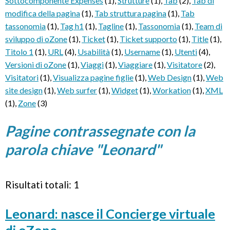
Sottocomponente Expenses
(1)
,
Strutture
(1)
,
Tab
(2)
,
Tab di
modifica della pagina
(1)
,
Tab struttura pagina
(1)
,
Tab
tassonomia
(1)
,
Tag h1
(1)
,
Tagline
(1)
,
Tassonomia
(1)
,
Team di
sviluppo di oZone
(1)
,
Ticket
(1)
,
Ticket supporto
(1)
,
Title
(1)
,
Titolo 1
(1)
,
URL
(4)
,
Usabilità
(1)
,
Username
(1)
,
Utenti
(4)
,
Versioni di oZone
(1)
,
Viaggi
(1)
,
Viaggiare
(1)
,
Visitatore
(2)
,
Visitatori
(1)
,
Visualizza pagine figlie
(1)
,
Web Design
(1)
,
Web
site design
(1)
,
Web surfer
(1)
,
Widget
(1)
,
Workation
(1)
,
XML
(1)
,
Zone
(3)
Pagine contrassegnate con la
parola chiave "Leonard"
Risultati totali: 1
Leonard: nasce il Concierge virtuale