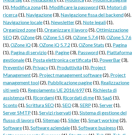
(1)
,
Modifica zona
(1)
,
Modificare la password
(1)
,
Motori di
ricerca
(1)
,
Navigazione
(3)
,
Navigazione fissa del backend
(6)
,
Navigazione locale
(1)
,
Newsletter
(2)
,
Note legali
(1)
,
Organized zone
(1)
,
Organizzare il lavoro
(5)
,
Ottimizzazione
SEO
(2)
,
OZone
(2)
,
OZone 5.5
(2)
,
OZone 5.7.4
(1)
,
OZone 5.7.6
(1)
,
OZone iQ
(3)
,
OZone iQ 5.7.2
(1)
,
OZone Stats
(1)
,
Pagina
(1)
,
Pagina di servizio
(1)
,
Pagine
(3)
,
Password
(1)
,
Piattaforma
gestionale
(1)
,
Posta elettronica certificata
(1)
,
PowerBar
(3)
,
Preventivi
(2)
,
Privacy
(1)
,
Produttività
(1)
,
Project
Management
(2)
,
Project management software
(2)
,
Project
management tool
(2)
,
Pubblicazione pagine
(1)
,
Realizzazione
siti web
(1)
,
Regolamento UE 2016/697
(1)
,
Richiesta di
assistenza
(1)
,
Ricordami
(1)
,
Ricordati di me
(1)
,
SaaS
(1)
,
Sconto
(1)
,
Scrittura SEO
(1)
,
SEO
(3)
,
SERP
(1)
,
Server
(1)
,
Server SMTP
(1)
,
Servizi riservati
(1)
,
Sistema di gestione del
flusso di lavoro
(1)
,
Sitemap
(1)
,
Slider
(1)
,
Smart working
(2)
,
Software
(1)
,
Software aziendale
(1)
,
Software business
(1)
,