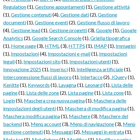
Regulation
(1)
,
Gestione appuntamenti
(1)
,
Gestione attività
(1)
,
Gestione contenuti
(4)
,
Gestione dati
(2)
,
Gestione
documenti
(1)
,
Gestione eventi
(2)
,
Gestione flusso di lavoro
(4)
,
Gestione lead
(1)
,
Gestione progetti
(3)
,
Google
(1)
,
Google
Analytics
(2)
,
Google Search Console
(1)
,
Griglia tipografica
(1)
,
Home page
(3)
,
HTML
(3)
,
HTTPS
(1)
,
IMAP
(1)
,
Immagini
(1)
,
Impostazioni
(4)
,
Impostazioni e-mail
(1)
,
Impostazioni
legali
(1)
,
Impostazioni sito
(1)
,
Impostazioni utenti
(1)
,
Innovazione 2025
(1)
,
Inserisci
(1)
,
Intelligenza artificiale
(1)
,
Interconnessione flussi di lavoro
(1)
,
Interfacce
(2)
,
JQuery
(1)
,
Kenitte
(1)
,
Keywords
(1)
,
Lavagna
(1)
,
Leonard
(1)
,
Lista delle
pagine
(1)
,
Lista delle zone
(2)
,
Lista pagine
(1)
,
Lista zone
(1)
,
Login
(5)
,
Maschera crea nuova pagina
(1)
,
Maschera delle
impostazioni degli utenti
(1)
,
Maschera di modifica pagina
(1)
,
Maschera modifica pagina
(1)
,
Maschere
(3)
,
Maschere del
backend
(1)
,
Menù account
(3)
,
Menù di navigazione
(3)
,
Menù
gestione contenuti
(1)
,
Messaggi
(2)
,
Messaggi in entrata
(1)
,
Meta tag
(1)
,
MetaSphere
(1)
,
Modifica
(1)
,
Modifica pagina