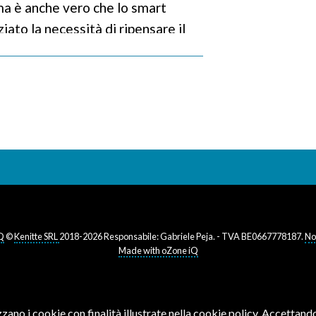
 ma è anche vero che lo smart
ato la necessità di ripensare il
me semplice svolgimento delle
eci ma come processo creativo
giungimento di obiettivi specifici
 non lo si può pensare come
o turistico, ma come un modo per
one e innovare e di quali
bisogno per farlo?
022
alle ore
10:36
Archiviato in:
Smart
Q
©
Kenitte SRL
2018-2026 Responsabile: Gabriele Peja. - TVA BE0667778187.
No
Made with oZone iQ
Leggi
zzano i cookie con finalità illustrate nella
cookie policy
. Accettando