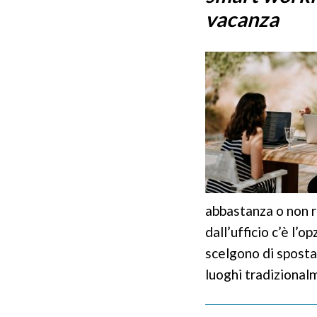
vacanza
abbastanza o non r
dall’ufficio c’è l’o
scelgono di spostar
luoghi tradizional
sempre di più e sem
disposizione per ai