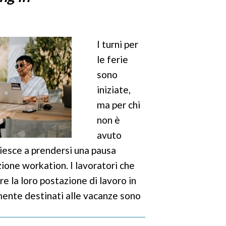
I turni per
le ferie
sono
iniziate,
ma per chi
non è
avuto
iesce a prendersi una pausa
pzione workation. I lavoratori che
e la loro postazione di lavoro in
mente destinati alle vacanze sono
pre di più sono le risorse a loro
utarli a programmare il loro