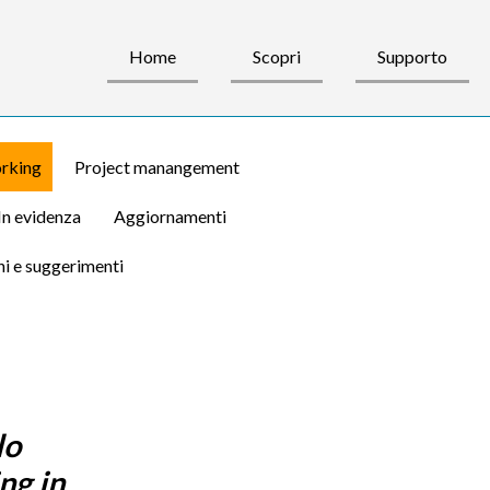
Home
Scopri
Supporto
rking
Project manangement
In evidenza
Aggiornamenti
i e suggerimenti
lo
ng in