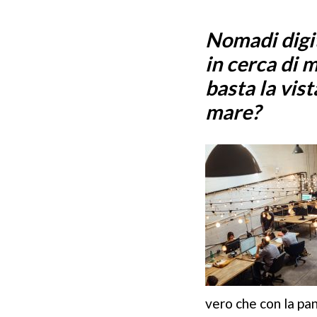
viaggio. L’organizz
Nomadi digit
più importante per
in cerca di 
Nell’articolo diam
basta la vist
Pubblicato il
01 958 2
mare?
manangement
,
Smart w
vero che con la pa