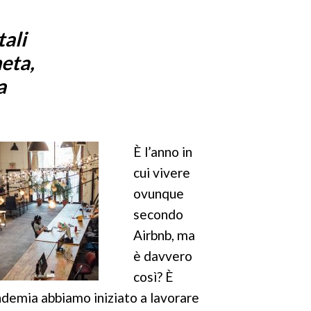
azione, infatti, è uno dei fattori
ali
 vivere una workation di successo.
meta,
o qualche consiglio.
a
022
alle ore
17:09
Archiviato in:
Project
orking
Leggi
È l’anno in
cui vivere
ovunque
secondo
Airbnb, ma
è davvero
così? È
ndemia abbiamo iniziato a lavorare