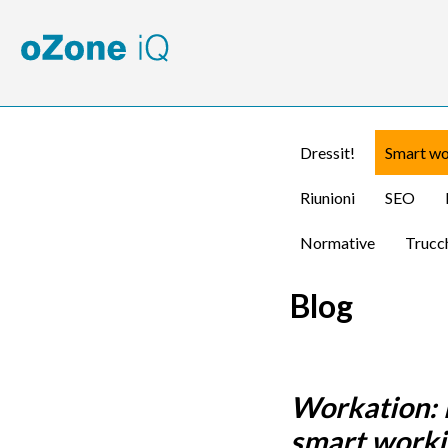
Dressit!
Smart wo
Riunioni
SEO
Normative
Trucch
Blog
Workation: 
smart worki