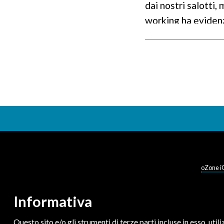
dai nostri salotti,
working ha evidenzi
lavoro, non più co
mansioni assegnat
focalizzato sul rag
e rilevanti. Allora
semplice strument
favorire la produzi
strumenti abbiamo 
Pubblicato il
28 958 2
working
oZone i
Informativa
Questo sito e/o gli strumenti di terze parti incluse in esso, utili