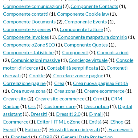
Componente comunicazioni
(2)
,
Componente Contacts
(1)
,
Componente contatti
(1)
,
Componente Cookie law
(1)
,
Componente Documents
(2)
,
Componente Events
(1)
,
Componente Expenses
(1)
,
Componente fatture
(1)
,
Componente Invoices
(1)
,
Componente mappatura dominio
(1)
,
Componente oZone SEO
(1)
,
Componente Quotes
(1)
,
Componente statistiche
(1)
,
Componenti
(2)
,
Comunicazioni
(2)
,
Comunicazioni massive
(1)
,
Concierge virtuale
(1)
,
Console
motori di ricerca
(1)
,
Contabilità semplificata
(1)
,
Contenuti
riservati
(1)
,
Cookie
(6)
,
Correlare zone e pagine
(1)
,
Correlazione pagine
(1)
,
Crea
(1)
,
Crea nuova paginax Entità
(1)
,
Crea nuova zona
(1)
,
Crea zona
(1)
,
Creare ecommerce
(1)
,
Creare sito
(2)
,
Creare sito ecommerce
(1)
,
Crm
(1)
,
CRM
Kanban
(1)
,
Css
(1)
,
Customer care
(1)
,
Description
(1)
,
Digital
assistant
(1)
,
Dressit!
(1)
,
Dressit! 2.0
(1)
,
E-mail
(1)
,
Ecommerce
(1)
,
Editor HTML oZone
(1)
,
Entità
(4)
,
EShop
(2)
,
Eventi
(1)
,
Fatture
(2)
,
Flussi di lavoro integrati
(1)
,
Framework
(1)
,
Frontend
(1)
,
GDPR
(2)
,
General Data Protection