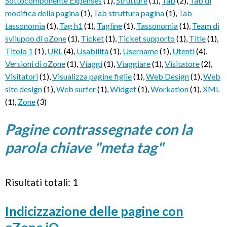
Sottocomponente Expenses
(1)
,
Strutture
(1)
,
Tab
(2)
,
Tab di
modifica della pagina
(1)
,
Tab struttura pagina
(1)
,
Tab
tassonomia
(1)
,
Tag h1
(1)
,
Tagline
(1)
,
Tassonomia
(1)
,
Team di
sviluppo di oZone
(1)
,
Ticket
(1)
,
Ticket supporto
(1)
,
Title
(1)
,
Titolo 1
(1)
,
URL
(4)
,
Usabilità
(1)
,
Username
(1)
,
Utenti
(4)
,
Versioni di oZone
(1)
,
Viaggi
(1)
,
Viaggiare
(1)
,
Visitatore
(2)
,
Visitatori
(1)
,
Visualizza pagine figlie
(1)
,
Web Design
(1)
,
Web
site design
(1)
,
Web surfer
(1)
,
Widget
(1)
,
Workation
(1)
,
XML
(1)
,
Zone
(3)
Pagine contrassegnate con la
parola chiave "meta tag"
Risultati totali: 1
Indicizzazione delle pagine con