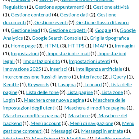
Regulation
(1)
,
Gestione appuntamenti
(1)
,
Gestione attività
(1)
,
Gestione contenuti
(4)
,
Gestione dati
(2)
,
Gestione
documenti
(1)
,
Gestione eventi
(2)
,
Gestione flusso di lavoro
(4)
,
Gestione lead
(1)
,
Gestione progetti
(3)
,
Google
(1)
,
Google
Analytics
(2)
,
Google Search Console
(1)
,
Griglia tipografica
(1)
,
Home page
(3)
,
HTML
(3)
,
HTTPS
(1)
,
IMAP
(1)
,
Immagini
(1)
,
Impostazioni
(4)
,
Impostazioni e-mail
(1)
,
Impostazioni
legali
(1)
,
Impostazioni sito
(1)
,
Impostazioni utenti
(1)
,
Innovazione 2025
(1)
,
Inserisci
(1)
,
Intelligenza artificiale
(1)
,
Interconnessione flussi di lavoro
(1)
,
Interfacce
(2)
,
JQuery
(1)
,
Kenitte
(1)
,
Keywords
(1)
,
Lavagna
(1)
,
Leonard
(1)
,
Lista delle
pagine
(1)
,
Lista delle zone
(2)
,
Lista pagine
(1)
,
Lista zone
(1)
,
Login
(5)
,
Maschera crea nuova pagina
(1)
,
Maschera delle
impostazioni degli utenti
(1)
,
Maschera di modifica pagina
(1)
,
Maschera modifica pagina
(1)
,
Maschere
(3)
,
Maschere del
backend
(1)
,
Menù account
(3)
,
Menù di navigazione
(3)
,
Menù
gestione contenuti
(1)
,
Messaggi
(2)
,
Messaggi in entrata
(1)
,
Meta tag
(1)
,
MetaSphere
(1)
,
Modifica
(1)
,
Modifica pagina