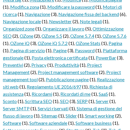
(1)
,
Modifica zona
(1)
,
Modificare la password
(1)
,
Motori di
ricerca
(1)
,
Navigazione
(3)
,
Navigazione fissa del backend
(6)
,
Navigazione locale
(1)
,
Newsletter
(2)
,
Note legali
(1)
,
Organized zone
(1)
,
Organizzare il lavoro
(5)
,
Ottimizzazione
SEO
(2)
,
OZone
(2)
,
OZone 5.5
(2)
,
OZone 5.7.4
(1)
,
OZone 5.7.6
(1)
,
OZone iQ
(3)
,
OZone iQ 5.7.2
(1)
,
OZone Stats
(1)
,
Pagina
(1)
,
Pagina di servizio
(1)
,
Pagine
(3)
,
Password
(1)
,
Piattaforma
gestionale
(1)
,
Posta elettronica certificata
(1)
,
PowerBar
(3)
,
Preventivi
(2)
,
Privacy
(1)
,
Produttività
(1)
,
Project
Management
(2)
,
Project management software
(2)
,
Project
management tool
(2)
,
Pubblicazione pagine
(1)
,
Realizzazione
siti web
(1)
,
Regolamento UE 2016/697
(1)
,
Richiesta di
assistenza
(1)
,
Ricordami
(1)
,
Ricordati di me
(1)
,
SaaS
(1)
,
Sconto
(1)
,
Scrittura SEO
(1)
,
SEO
(3)
,
SERP
(1)
,
Server
(1)
,
Server SMTP
(1)
,
Servizi riservati
(1)
,
Sistema di gestione del
flusso di lavoro
(1)
,
Sitemap
(1)
,
Slider
(1)
,
Smart working
(2)
,
Software
(1)
,
Software aziendale
(1)
,
Software business
(1)
,