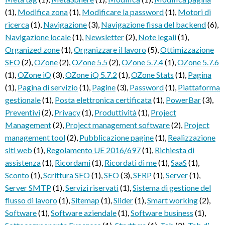
(1)
,
Modifica zona
(1)
,
Modificare la password
(1)
,
Motori di
ricerca
(1)
,
Navigazione
(3)
,
Navigazione fissa del backend
(6)
,
Navigazione locale
(1)
,
Newsletter
(2)
,
Note legali
(1)
,
Organized zone
(1)
,
Organizzare il lavoro
(5)
,
Ottimizzazione
SEO
(2)
,
OZone
(2)
,
OZone 5.5
(2)
,
OZone 5.7.4
(1)
,
OZone 5.7.6
(1)
,
OZone iQ
(3)
,
OZone iQ 5.7.2
(1)
,
OZone Stats
(1)
,
Pagina
(1)
,
Pagina di servizio
(1)
,
Pagine
(3)
,
Password
(1)
,
Piattaforma
gestionale
(1)
,
Posta elettronica certificata
(1)
,
PowerBar
(3)
,
Preventivi
(2)
,
Privacy
(1)
,
Produttività
(1)
,
Project
Management
(2)
,
Project management software
(2)
,
Project
management tool
(2)
,
Pubblicazione pagine
(1)
,
Realizzazione
siti web
(1)
,
Regolamento UE 2016/697
(1)
,
Richiesta di
assistenza
(1)
,
Ricordami
(1)
,
Ricordati di me
(1)
,
SaaS
(1)
,
Sconto
(1)
,
Scrittura SEO
(1)
,
SEO
(3)
,
SERP
(1)
,
Server
(1)
,
Server SMTP
(1)
,
Servizi riservati
(1)
,
Sistema di gestione del
flusso di lavoro
(1)
,
Sitemap
(1)
,
Slider
(1)
,
Smart working
(2)
,
Software
(1)
,
Software aziendale
(1)
,
Software business
(1)
,