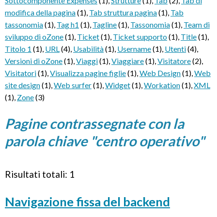
Sottocomponente Expenses
(1)
,
Strutture
(1)
,
Tab
(2)
,
Tab di
modifica della pagina
(1)
,
Tab struttura pagina
(1)
,
Tab
tassonomia
(1)
,
Tag h1
(1)
,
Tagline
(1)
,
Tassonomia
(1)
,
Team di
sviluppo di oZone
(1)
,
Ticket
(1)
,
Ticket supporto
(1)
,
Title
(1)
,
Titolo 1
(1)
,
URL
(4)
,
Usabilità
(1)
,
Username
(1)
,
Utenti
(4)
,
Versioni di oZone
(1)
,
Viaggi
(1)
,
Viaggiare
(1)
,
Visitatore
(2)
,
Visitatori
(1)
,
Visualizza pagine figlie
(1)
,
Web Design
(1)
,
Web
site design
(1)
,
Web surfer
(1)
,
Widget
(1)
,
Workation
(1)
,
XML
(1)
,
Zone
(3)
Pagine contrassegnate con la
parola chiave "centro operativo"
Risultati totali: 1
Navigazione fissa del backend