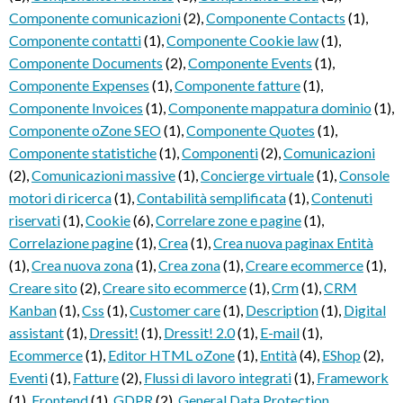
Componente comunicazioni
(2)
,
Componente Contacts
(1)
,
Componente contatti
(1)
,
Componente Cookie law
(1)
,
Componente Documents
(2)
,
Componente Events
(1)
,
Componente Expenses
(1)
,
Componente fatture
(1)
,
Componente Invoices
(1)
,
Componente mappatura dominio
(1)
,
Componente oZone SEO
(1)
,
Componente Quotes
(1)
,
Componente statistiche
(1)
,
Componenti
(2)
,
Comunicazioni
(2)
,
Comunicazioni massive
(1)
,
Concierge virtuale
(1)
,
Console
motori di ricerca
(1)
,
Contabilità semplificata
(1)
,
Contenuti
riservati
(1)
,
Cookie
(6)
,
Correlare zone e pagine
(1)
,
Correlazione pagine
(1)
,
Crea
(1)
,
Crea nuova paginax Entità
(1)
,
Crea nuova zona
(1)
,
Crea zona
(1)
,
Creare ecommerce
(1)
,
Creare sito
(2)
,
Creare sito ecommerce
(1)
,
Crm
(1)
,
CRM
Kanban
(1)
,
Css
(1)
,
Customer care
(1)
,
Description
(1)
,
Digital
assistant
(1)
,
Dressit!
(1)
,
Dressit! 2.0
(1)
,
E-mail
(1)
,
Ecommerce
(1)
,
Editor HTML oZone
(1)
,
Entità
(4)
,
EShop
(2)
,
Eventi
(1)
,
Fatture
(2)
,
Flussi di lavoro integrati
(1)
,
Framework
(1)
,
Frontend
(1)
,
GDPR
(2)
,
General Data Protection