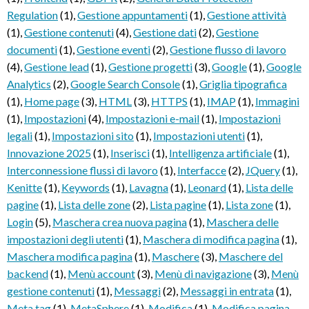
Regulation
(1)
,
Gestione appuntamenti
(1)
,
Gestione attività
(1)
,
Gestione contenuti
(4)
,
Gestione dati
(2)
,
Gestione
documenti
(1)
,
Gestione eventi
(2)
,
Gestione flusso di lavoro
(4)
,
Gestione lead
(1)
,
Gestione progetti
(3)
,
Google
(1)
,
Google
Analytics
(2)
,
Google Search Console
(1)
,
Griglia tipografica
(1)
,
Home page
(3)
,
HTML
(3)
,
HTTPS
(1)
,
IMAP
(1)
,
Immagini
(1)
,
Impostazioni
(4)
,
Impostazioni e-mail
(1)
,
Impostazioni
legali
(1)
,
Impostazioni sito
(1)
,
Impostazioni utenti
(1)
,
Innovazione 2025
(1)
,
Inserisci
(1)
,
Intelligenza artificiale
(1)
,
Interconnessione flussi di lavoro
(1)
,
Interfacce
(2)
,
JQuery
(1)
,
Kenitte
(1)
,
Keywords
(1)
,
Lavagna
(1)
,
Leonard
(1)
,
Lista delle
pagine
(1)
,
Lista delle zone
(2)
,
Lista pagine
(1)
,
Lista zone
(1)
,
Login
(5)
,
Maschera crea nuova pagina
(1)
,
Maschera delle
impostazioni degli utenti
(1)
,
Maschera di modifica pagina
(1)
,
Maschera modifica pagina
(1)
,
Maschere
(3)
,
Maschere del
backend
(1)
,
Menù account
(3)
,
Menù di navigazione
(3)
,
Menù
gestione contenuti
(1)
,
Messaggi
(2)
,
Messaggi in entrata
(1)
,
Meta tag
(1)
,
MetaSphere
(1)
,
Modifica
(1)
,
Modifica pagina