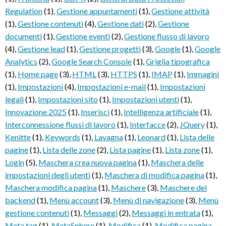
Regulation
(1)
,
Gestione appuntamenti
(1)
,
Gestione attività
(1)
,
Gestione contenuti
(4)
,
Gestione dati
(2)
,
Gestione
documenti
(1)
,
Gestione eventi
(2)
,
Gestione flusso di lavoro
(4)
,
Gestione lead
(1)
,
Gestione progetti
(3)
,
Google
(1)
,
Google
Analytics
(2)
,
Google Search Console
(1)
,
Griglia tipografica
(1)
,
Home page
(3)
,
HTML
(3)
,
HTTPS
(1)
,
IMAP
(1)
,
Immagini
(1)
,
Impostazioni
(4)
,
Impostazioni e-mail
(1)
,
Impostazioni
legali
(1)
,
Impostazioni sito
(1)
,
Impostazioni utenti
(1)
,
Innovazione 2025
(1)
,
Inserisci
(1)
,
Intelligenza artificiale
(1)
,
Interconnessione flussi di lavoro
(1)
,
Interfacce
(2)
,
JQuery
(1)
,
Kenitte
(1)
,
Keywords
(1)
,
Lavagna
(1)
,
Leonard
(1)
,
Lista delle
pagine
(1)
,
Lista delle zone
(2)
,
Lista pagine
(1)
,
Lista zone
(1)
,
Login
(5)
,
Maschera crea nuova pagina
(1)
,
Maschera delle
impostazioni degli utenti
(1)
,
Maschera di modifica pagina
(1)
,
Maschera modifica pagina
(1)
,
Maschere
(3)
,
Maschere del
backend
(1)
,
Menù account
(3)
,
Menù di navigazione
(3)
,
Menù
gestione contenuti
(1)
,
Messaggi
(2)
,
Messaggi in entrata
(1)
,
Meta tag
(1)
,
MetaSphere
(1)
,
Modifica
(1)
,
Modifica pagina