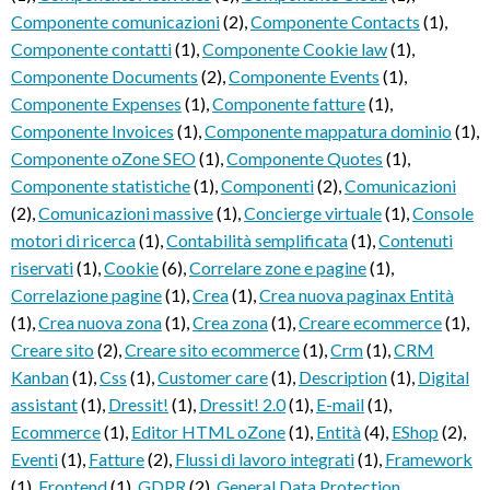
Componente comunicazioni
(2)
,
Componente Contacts
(1)
,
Componente contatti
(1)
,
Componente Cookie law
(1)
,
Componente Documents
(2)
,
Componente Events
(1)
,
Componente Expenses
(1)
,
Componente fatture
(1)
,
Componente Invoices
(1)
,
Componente mappatura dominio
(1)
,
Componente oZone SEO
(1)
,
Componente Quotes
(1)
,
Componente statistiche
(1)
,
Componenti
(2)
,
Comunicazioni
(2)
,
Comunicazioni massive
(1)
,
Concierge virtuale
(1)
,
Console
motori di ricerca
(1)
,
Contabilità semplificata
(1)
,
Contenuti
riservati
(1)
,
Cookie
(6)
,
Correlare zone e pagine
(1)
,
Correlazione pagine
(1)
,
Crea
(1)
,
Crea nuova paginax Entità
(1)
,
Crea nuova zona
(1)
,
Crea zona
(1)
,
Creare ecommerce
(1)
,
Creare sito
(2)
,
Creare sito ecommerce
(1)
,
Crm
(1)
,
CRM
Kanban
(1)
,
Css
(1)
,
Customer care
(1)
,
Description
(1)
,
Digital
assistant
(1)
,
Dressit!
(1)
,
Dressit! 2.0
(1)
,
E-mail
(1)
,
Ecommerce
(1)
,
Editor HTML oZone
(1)
,
Entità
(4)
,
EShop
(2)
,
Eventi
(1)
,
Fatture
(2)
,
Flussi di lavoro integrati
(1)
,
Framework
(1)
,
Frontend
(1)
,
GDPR
(2)
,
General Data Protection