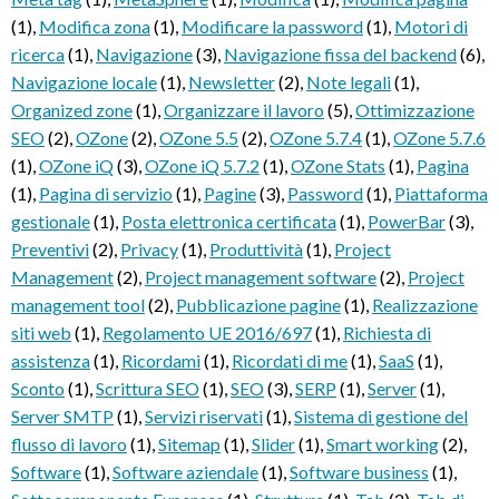
(1)
,
Modifica zona
(1)
,
Modificare la password
(1)
,
Motori di
ricerca
(1)
,
Navigazione
(3)
,
Navigazione fissa del backend
(6)
,
Navigazione locale
(1)
,
Newsletter
(2)
,
Note legali
(1)
,
Organized zone
(1)
,
Organizzare il lavoro
(5)
,
Ottimizzazione
SEO
(2)
,
OZone
(2)
,
OZone 5.5
(2)
,
OZone 5.7.4
(1)
,
OZone 5.7.6
(1)
,
OZone iQ
(3)
,
OZone iQ 5.7.2
(1)
,
OZone Stats
(1)
,
Pagina
(1)
,
Pagina di servizio
(1)
,
Pagine
(3)
,
Password
(1)
,
Piattaforma
gestionale
(1)
,
Posta elettronica certificata
(1)
,
PowerBar
(3)
,
Preventivi
(2)
,
Privacy
(1)
,
Produttività
(1)
,
Project
Management
(2)
,
Project management software
(2)
,
Project
management tool
(2)
,
Pubblicazione pagine
(1)
,
Realizzazione
siti web
(1)
,
Regolamento UE 2016/697
(1)
,
Richiesta di
assistenza
(1)
,
Ricordami
(1)
,
Ricordati di me
(1)
,
SaaS
(1)
,
Sconto
(1)
,
Scrittura SEO
(1)
,
SEO
(3)
,
SERP
(1)
,
Server
(1)
,
Server SMTP
(1)
,
Servizi riservati
(1)
,
Sistema di gestione del
flusso di lavoro
(1)
,
Sitemap
(1)
,
Slider
(1)
,
Smart working
(2)
,
Software
(1)
,
Software aziendale
(1)
,
Software business
(1)
,