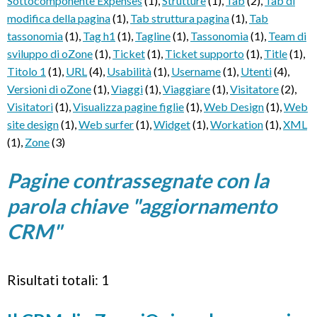
Sottocomponente Expenses
(1)
,
Strutture
(1)
,
Tab
(2)
,
Tab di
modifica della pagina
(1)
,
Tab struttura pagina
(1)
,
Tab
tassonomia
(1)
,
Tag h1
(1)
,
Tagline
(1)
,
Tassonomia
(1)
,
Team di
sviluppo di oZone
(1)
,
Ticket
(1)
,
Ticket supporto
(1)
,
Title
(1)
,
Titolo 1
(1)
,
URL
(4)
,
Usabilità
(1)
,
Username
(1)
,
Utenti
(4)
,
Versioni di oZone
(1)
,
Viaggi
(1)
,
Viaggiare
(1)
,
Visitatore
(2)
,
Visitatori
(1)
,
Visualizza pagine figlie
(1)
,
Web Design
(1)
,
Web
site design
(1)
,
Web surfer
(1)
,
Widget
(1)
,
Workation
(1)
,
XML
(1)
,
Zone
(3)
Pagine contrassegnate con la
parola chiave "aggiornamento
CRM"
Risultati totali: 1