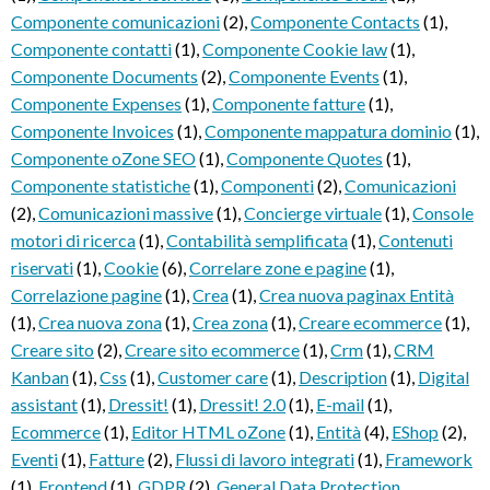
Componente comunicazioni
(2)
,
Componente Contacts
(1)
,
Componente contatti
(1)
,
Componente Cookie law
(1)
,
Componente Documents
(2)
,
Componente Events
(1)
,
Componente Expenses
(1)
,
Componente fatture
(1)
,
Componente Invoices
(1)
,
Componente mappatura dominio
(1)
,
Componente oZone SEO
(1)
,
Componente Quotes
(1)
,
Componente statistiche
(1)
,
Componenti
(2)
,
Comunicazioni
(2)
,
Comunicazioni massive
(1)
,
Concierge virtuale
(1)
,
Console
motori di ricerca
(1)
,
Contabilità semplificata
(1)
,
Contenuti
riservati
(1)
,
Cookie
(6)
,
Correlare zone e pagine
(1)
,
Correlazione pagine
(1)
,
Crea
(1)
,
Crea nuova paginax Entità
(1)
,
Crea nuova zona
(1)
,
Crea zona
(1)
,
Creare ecommerce
(1)
,
Creare sito
(2)
,
Creare sito ecommerce
(1)
,
Crm
(1)
,
CRM
Kanban
(1)
,
Css
(1)
,
Customer care
(1)
,
Description
(1)
,
Digital
assistant
(1)
,
Dressit!
(1)
,
Dressit! 2.0
(1)
,
E-mail
(1)
,
Ecommerce
(1)
,
Editor HTML oZone
(1)
,
Entità
(4)
,
EShop
(2)
,
Eventi
(1)
,
Fatture
(2)
,
Flussi di lavoro integrati
(1)
,
Framework
(1)
,
Frontend
(1)
,
GDPR
(2)
,
General Data Protection