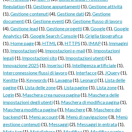
Regulation
(1)
,
Gestione appuntamenti
(1)
,
Gestione attività
(1)
,
Gestione contenuti
(4)
,
Gestione dati
(2)
,
Gestione
documenti
(1)
,
Gestione eventi
(2)
,
Gestione flusso di lavoro
(4)
,
Gestione lead
(1)
,
Gestione progetti
(3)
,
Google
(1)
,
Google
Analytics
(2)
,
Google Search Console
(1)
,
Griglia tipografica
(1)
,
Home page
(3)
,
HTML
(3)
,
HTTPS
(1)
,
IMAP
(1)
,
Immagini
(1)
,
Impostazioni
(4)
,
Impostazioni e-mail
(1)
,
Impostazioni
legali
(1)
,
Impostazioni sito
(1)
,
Impostazioni utenti
(1)
,
Innovazione 2025
(1)
,
Inserisci
(1)
,
Intelligenza artificiale
(1)
,
Interconnessione flussi di lavoro
(1)
,
Interfacce
(2)
,
JQuery
(1)
,
Kenitte
(1)
,
Keywords
(1)
,
Lavagna
(1)
,
Leonard
(1)
,
Lista delle
pagine
(1)
,
Lista delle zone
(2)
,
Lista pagine
(1)
,
Lista zone
(1)
,
Login
(5)
,
Maschera crea nuova pagina
(1)
,
Maschera delle
impostazioni degli utenti
(1)
,
Maschera di modifica pagina
(1)
,
Maschera modifica pagina
(1)
,
Maschere
(3)
,
Maschere del
backend
(1)
,
Menù account
(3)
,
Menù di navigazione
(3)
,
Menù
gestione contenuti
(1)
,
Messaggi
(2)
,
Messaggi in entrata
(1)
,
Meta tag
(1)
,
MetaSphere
(1)
,
Modifica
(1)
,
Modifica pagina