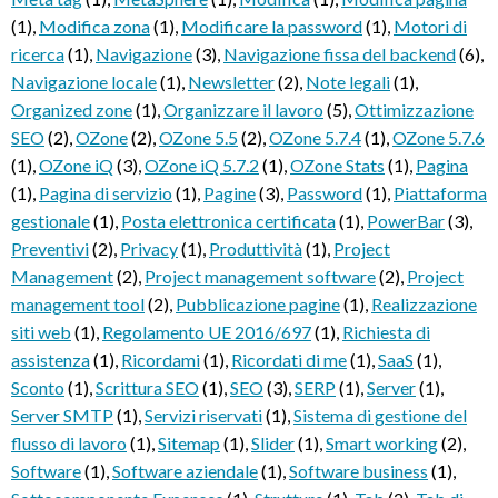
(1)
,
Modifica zona
(1)
,
Modificare la password
(1)
,
Motori di
ricerca
(1)
,
Navigazione
(3)
,
Navigazione fissa del backend
(6)
,
Navigazione locale
(1)
,
Newsletter
(2)
,
Note legali
(1)
,
Organized zone
(1)
,
Organizzare il lavoro
(5)
,
Ottimizzazione
SEO
(2)
,
OZone
(2)
,
OZone 5.5
(2)
,
OZone 5.7.4
(1)
,
OZone 5.7.6
(1)
,
OZone iQ
(3)
,
OZone iQ 5.7.2
(1)
,
OZone Stats
(1)
,
Pagina
(1)
,
Pagina di servizio
(1)
,
Pagine
(3)
,
Password
(1)
,
Piattaforma
gestionale
(1)
,
Posta elettronica certificata
(1)
,
PowerBar
(3)
,
Preventivi
(2)
,
Privacy
(1)
,
Produttività
(1)
,
Project
Management
(2)
,
Project management software
(2)
,
Project
management tool
(2)
,
Pubblicazione pagine
(1)
,
Realizzazione
siti web
(1)
,
Regolamento UE 2016/697
(1)
,
Richiesta di
assistenza
(1)
,
Ricordami
(1)
,
Ricordati di me
(1)
,
SaaS
(1)
,
Sconto
(1)
,
Scrittura SEO
(1)
,
SEO
(3)
,
SERP
(1)
,
Server
(1)
,
Server SMTP
(1)
,
Servizi riservati
(1)
,
Sistema di gestione del
flusso di lavoro
(1)
,
Sitemap
(1)
,
Slider
(1)
,
Smart working
(2)
,
Software
(1)
,
Software aziendale
(1)
,
Software business
(1)
,