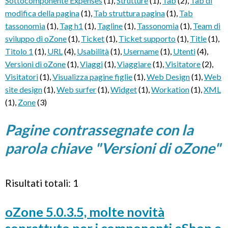
Sottocomponente Expenses
(1)
,
Strutture
(1)
,
Tab
(2)
,
Tab di
modifica della pagina
(1)
,
Tab struttura pagina
(1)
,
Tab
tassonomia
(1)
,
Tag h1
(1)
,
Tagline
(1)
,
Tassonomia
(1)
,
Team di
sviluppo di oZone
(1)
,
Ticket
(1)
,
Ticket supporto
(1)
,
Title
(1)
,
Titolo 1
(1)
,
URL
(4)
,
Usabilità
(1)
,
Username
(1)
,
Utenti
(4)
,
Versioni di oZone
(1)
,
Viaggi
(1)
,
Viaggiare
(1)
,
Visitatore
(2)
,
Visitatori
(1)
,
Visualizza pagine figlie
(1)
,
Web Design
(1)
,
Web
site design
(1)
,
Web surfer
(1)
,
Widget
(1)
,
Workation
(1)
,
XML
(1)
,
Zone
(3)
Pagine contrassegnate con la
parola chiave "Versioni di oZone"
Risultati totali: 1
oZone 5.0.3.5, molte novità