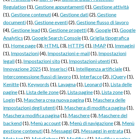
Regulation
(1)
,
Gestione appuntamenti
(1)
,
Gestione attività
(1)
,
Gestione contenuti
(4)
,
Gestione dati
(2)
,
Gestione
documenti
(1)
,
Gestione eventi
(2)
,
Gestione flusso di lavoro
(4)
,
Gestione lead
(1)
,
Gestione progetti
(3)
,
Google
(1)
,
Google
Analytics
(2)
,
Google Search Console
(1)
,
Griglia tipografica
(1)
,
Home page
(3)
,
HTML
(3)
,
HTTPS
(1)
,
IMAP
(1)
,
Immagini
(1)
,
Impostazioni
(4)
,
Impostazioni e-mail
(1)
,
Impostazioni
legali
(1)
,
Impostazioni sito
(1)
,
Impostazioni utenti
(1)
,
Innovazione 2025
(1)
,
Inserisci
(1)
,
Intelligenza artificiale
(1)
,
Interconnessione flussi di lavoro
(1)
,
Interfacce
(2)
,
JQuery
(1)
,
Kenitte
(1)
,
Keywords
(1)
,
Lavagna
(1)
,
Leonard
(1)
,
Lista delle
pagine
(1)
,
Lista delle zone
(2)
,
Lista pagine
(1)
,
Lista zone
(1)
,
Login
(5)
,
Maschera crea nuova pagina
(1)
,
Maschera delle
impostazioni degli utenti
(1)
,
Maschera di modifica pagina
(1)
,
Maschera modifica pagina
(1)
,
Maschere
(3)
,
Maschere del
backend
(1)
,
Menù account
(3)
,
Menù di navigazione
(3)
,
Menù
gestione contenuti
(1)
,
Messaggi
(2)
,
Messaggi in entrata
(1)
,
Meta tag
(1)
,
MetaSphere
(1)
,
Modifica
(1)
,
Modifica pagina