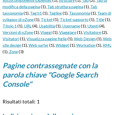
Sottocomponente Expenses
(1)
,
Strutture
(1)
,
Tab
(2)
,
Tab di
modifica della pagina
(1)
,
Tab struttura pagina
(1)
,
Tab
tassonomia
(1)
,
Tag h1
(1)
,
Tagline
(1)
,
Tassonomia
(1)
,
Team di
sviluppo di oZone
(1)
,
Ticket
(1)
,
Ticket supporto
(1)
,
Title
(1)
,
Titolo 1
(1)
,
URL
(4)
,
Usabilità
(1)
,
Username
(1)
,
Utenti
(4)
,
Versioni di oZone
(1)
,
Viaggi
(1)
,
Viaggiare
(1)
,
Visitatore
(2)
,
Visitatori
(1)
,
Visualizza pagine figlie
(1)
,
Web Design
(1)
,
Web
site design
(1)
,
Web surfer
(1)
,
Widget
(1)
,
Workation
(1)
,
XML
(1)
,
Zone
(3)
Pagine contrassegnate con la
parola chiave "Google Search
Console"
Risultati totali: 1