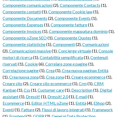
Componente comunicazioni
(2)
,
Componente Contacts
(1)
,
Componente contatti
(1)
,
Componente Cookie law
(1)
,
Componente Documents
(2)
,
Componente Events
(1)
,
Componente Expenses
(1)
,
Componente fatture
(1)
,
Componente Invoices
(1)
,
Componente mappatura dominio
(1)
,
Componente oZone SEO
(1)
,
Componente Quotes
(1)
,
Componente statistiche
(1)
,
Componenti
(2)
,
Comunicazioni
(2)
,
Comunicazioni massive
(1)
,
Concierge virtuale
(1)
,
Console
motori di ricerca
(1)
,
Contabilità semplificata
(1)
,
Contenuti
riservati
(1)
,
Cookie
(6)
,
Correlare zone e pagine
(1)
,
Correlazione pagine
(1)
,
Crea
(1)
,
Crea nuova paginax Entità
(1)
,
Crea nuova zona
(1)
,
Crea zona
(1)
,
Creare ecommerce
(1)
,
Creare sito
(2)
,
Creare sito ecommerce
(1)
,
Crm
(1)
,
CRM
Kanban
(1)
,
Css
(1)
,
Customer care
(1)
,
Description
(1)
,
Digital
assistant
(1)
,
Dressit!
(1)
,
Dressit! 2.0
(1)
,
E-mail
(1)
,
Ecommerce
(1)
,
Editor HTML oZone
(1)
,
Entità
(4)
,
EShop
(2)
,
Eventi
(1)
,
Fatture
(2)
,
Flussi di lavoro integrati
(1)
,
Framework
(1)
,
Frontend
(1)
,
GDPR
(2)
,
General Data Protection