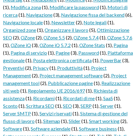
(1)
,
Modifica zona
(1)
,
Modificare la password
(1)
,
Motori di
ricerca
(1)
,
Navigazione
(3)
,
Navigazione fissa del backend
(6)
,
Navigazione locale
(1)
,
Newsletter
(2)
,
Note legali
(1)
,
Organized zone
(1)
,
Organizzare il lavoro
(5)
,
Ottimizzazione
SEO
(2)
,
OZone
(2)
,
OZone 5.5
(2)
,
OZone 5.7.4
(1)
,
OZone 5.7.6
(1)
,
OZone iQ
(3)
,
OZone iQ 5.7.2
(1)
,
OZone Stats
(1)
,
Pagina
(1)
,
Pagina di servizio
(1)
,
Pagine
(3)
,
Password
(1)
,
Piattaforma
gestionale
(1)
,
Posta elettronica certificata
(1)
,
PowerBar
(3)
,
Preventivi
(2)
,
Privacy
(1)
,
Produttività
(1)
,
Project
Management
(2)
,
Project management software
(2)
,
Project
management tool
(2)
,
Pubblicazione pagine
(1)
,
Realizzazione
siti web
(1)
,
Regolamento UE 2016/697
(1)
,
Richiesta di
assistenza
(1)
,
Ricordami
(1)
,
Ricordati di me
(1)
,
SaaS
(1)
,
Sconto
(1)
,
Scrittura SEO
(1)
,
SEO
(3)
,
SERP
(1)
,
Server
(1)
,
Server SMTP
(1)
,
Servizi riservati
(1)
,
Sistema di gestione del
flusso di lavoro
(1)
,
Sitemap
(1)
,
Slider
(1)
,
Smart working
(2)
,
Software
(1)
,
Software aziendale
(1)
,
Software business
(1)
,