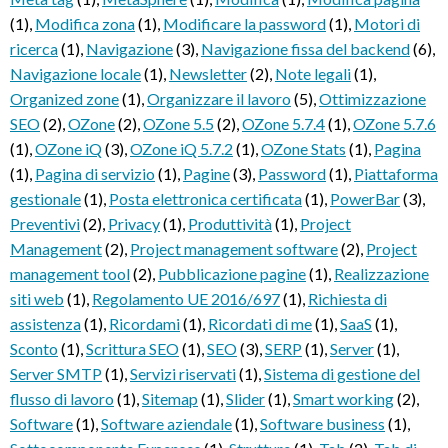
(1)
,
Modifica zona
(1)
,
Modificare la password
(1)
,
Motori di
ricerca
(1)
,
Navigazione
(3)
,
Navigazione fissa del backend
(6)
,
Navigazione locale
(1)
,
Newsletter
(2)
,
Note legali
(1)
,
Organized zone
(1)
,
Organizzare il lavoro
(5)
,
Ottimizzazione
SEO
(2)
,
OZone
(2)
,
OZone 5.5
(2)
,
OZone 5.7.4
(1)
,
OZone 5.7.6
(1)
,
OZone iQ
(3)
,
OZone iQ 5.7.2
(1)
,
OZone Stats
(1)
,
Pagina
(1)
,
Pagina di servizio
(1)
,
Pagine
(3)
,
Password
(1)
,
Piattaforma
gestionale
(1)
,
Posta elettronica certificata
(1)
,
PowerBar
(3)
,
Preventivi
(2)
,
Privacy
(1)
,
Produttività
(1)
,
Project
Management
(2)
,
Project management software
(2)
,
Project
management tool
(2)
,
Pubblicazione pagine
(1)
,
Realizzazione
siti web
(1)
,
Regolamento UE 2016/697
(1)
,
Richiesta di
assistenza
(1)
,
Ricordami
(1)
,
Ricordati di me
(1)
,
SaaS
(1)
,
Sconto
(1)
,
Scrittura SEO
(1)
,
SEO
(3)
,
SERP
(1)
,
Server
(1)
,
Server SMTP
(1)
,
Servizi riservati
(1)
,
Sistema di gestione del
flusso di lavoro
(1)
,
Sitemap
(1)
,
Slider
(1)
,
Smart working
(2)
,
Software
(1)
,
Software aziendale
(1)
,
Software business
(1)
,