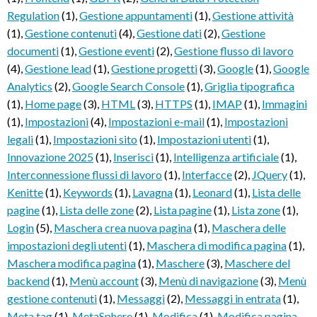
Regulation
(1)
,
Gestione appuntamenti
(1)
,
Gestione attività
(1)
,
Gestione contenuti
(4)
,
Gestione dati
(2)
,
Gestione
documenti
(1)
,
Gestione eventi
(2)
,
Gestione flusso di lavoro
(4)
,
Gestione lead
(1)
,
Gestione progetti
(3)
,
Google
(1)
,
Google
Analytics
(2)
,
Google Search Console
(1)
,
Griglia tipografica
(1)
,
Home page
(3)
,
HTML
(3)
,
HTTPS
(1)
,
IMAP
(1)
,
Immagini
(1)
,
Impostazioni
(4)
,
Impostazioni e-mail
(1)
,
Impostazioni
legali
(1)
,
Impostazioni sito
(1)
,
Impostazioni utenti
(1)
,
Innovazione 2025
(1)
,
Inserisci
(1)
,
Intelligenza artificiale
(1)
,
Interconnessione flussi di lavoro
(1)
,
Interfacce
(2)
,
JQuery
(1)
,
Kenitte
(1)
,
Keywords
(1)
,
Lavagna
(1)
,
Leonard
(1)
,
Lista delle
pagine
(1)
,
Lista delle zone
(2)
,
Lista pagine
(1)
,
Lista zone
(1)
,
Login
(5)
,
Maschera crea nuova pagina
(1)
,
Maschera delle
impostazioni degli utenti
(1)
,
Maschera di modifica pagina
(1)
,
Maschera modifica pagina
(1)
,
Maschere
(3)
,
Maschere del
backend
(1)
,
Menù account
(3)
,
Menù di navigazione
(3)
,
Menù
gestione contenuti
(1)
,
Messaggi
(2)
,
Messaggi in entrata
(1)
,
Meta tag
(1)
,
MetaSphere
(1)
,
Modifica
(1)
,
Modifica pagina