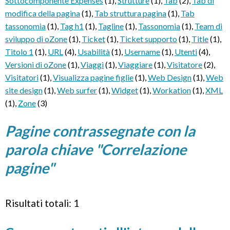
Sottocomponente Expenses
(1)
,
Strutture
(1)
,
Tab
(2)
,
Tab di
modifica della pagina
(1)
,
Tab struttura pagina
(1)
,
Tab
tassonomia
(1)
,
Tag h1
(1)
,
Tagline
(1)
,
Tassonomia
(1)
,
Team di
sviluppo di oZone
(1)
,
Ticket
(1)
,
Ticket supporto
(1)
,
Title
(1)
,
Titolo 1
(1)
,
URL
(4)
,
Usabilità
(1)
,
Username
(1)
,
Utenti
(4)
,
Versioni di oZone
(1)
,
Viaggi
(1)
,
Viaggiare
(1)
,
Visitatore
(2)
,
Visitatori
(1)
,
Visualizza pagine figlie
(1)
,
Web Design
(1)
,
Web
site design
(1)
,
Web surfer
(1)
,
Widget
(1)
,
Workation
(1)
,
XML
(1)
,
Zone
(3)
Pagine contrassegnate con la
parola chiave "Correlazione
pagine"
Risultati totali: 1