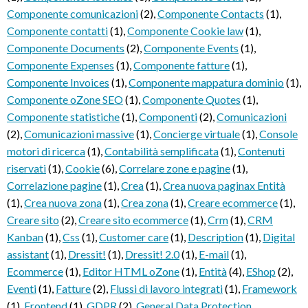
Componente comunicazioni
(2)
,
Componente Contacts
(1)
,
Componente contatti
(1)
,
Componente Cookie law
(1)
,
Componente Documents
(2)
,
Componente Events
(1)
,
Componente Expenses
(1)
,
Componente fatture
(1)
,
Componente Invoices
(1)
,
Componente mappatura dominio
(1)
,
Componente oZone SEO
(1)
,
Componente Quotes
(1)
,
Componente statistiche
(1)
,
Componenti
(2)
,
Comunicazioni
(2)
,
Comunicazioni massive
(1)
,
Concierge virtuale
(1)
,
Console
motori di ricerca
(1)
,
Contabilità semplificata
(1)
,
Contenuti
riservati
(1)
,
Cookie
(6)
,
Correlare zone e pagine
(1)
,
Correlazione pagine
(1)
,
Crea
(1)
,
Crea nuova paginax Entità
(1)
,
Crea nuova zona
(1)
,
Crea zona
(1)
,
Creare ecommerce
(1)
,
Creare sito
(2)
,
Creare sito ecommerce
(1)
,
Crm
(1)
,
CRM
Kanban
(1)
,
Css
(1)
,
Customer care
(1)
,
Description
(1)
,
Digital
assistant
(1)
,
Dressit!
(1)
,
Dressit! 2.0
(1)
,
E-mail
(1)
,
Ecommerce
(1)
,
Editor HTML oZone
(1)
,
Entità
(4)
,
EShop
(2)
,
Eventi
(1)
,
Fatture
(2)
,
Flussi di lavoro integrati
(1)
,
Framework
(1)
,
Frontend
(1)
,
GDPR
(2)
,
General Data Protection