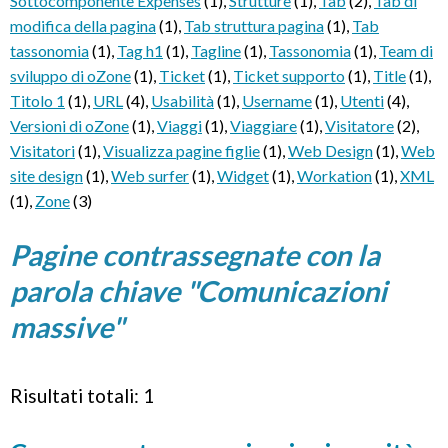
Sottocomponente Expenses
(1)
,
Strutture
(1)
,
Tab
(2)
,
Tab di
modifica della pagina
(1)
,
Tab struttura pagina
(1)
,
Tab
tassonomia
(1)
,
Tag h1
(1)
,
Tagline
(1)
,
Tassonomia
(1)
,
Team di
sviluppo di oZone
(1)
,
Ticket
(1)
,
Ticket supporto
(1)
,
Title
(1)
,
Titolo 1
(1)
,
URL
(4)
,
Usabilità
(1)
,
Username
(1)
,
Utenti
(4)
,
Versioni di oZone
(1)
,
Viaggi
(1)
,
Viaggiare
(1)
,
Visitatore
(2)
,
Visitatori
(1)
,
Visualizza pagine figlie
(1)
,
Web Design
(1)
,
Web
site design
(1)
,
Web surfer
(1)
,
Widget
(1)
,
Workation
(1)
,
XML
(1)
,
Zone
(3)
Pagine contrassegnate con la
parola chiave "Comunicazioni
massive"
Risultati totali: 1