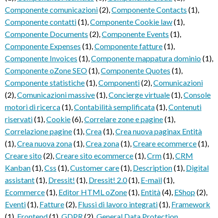
Componente comunicazioni
(2)
,
Componente Contacts
(1)
,
Componente contatti
(1)
,
Componente Cookie law
(1)
,
Componente Documents
(2)
,
Componente Events
(1)
,
Componente Expenses
(1)
,
Componente fatture
(1)
,
Componente Invoices
(1)
,
Componente mappatura dominio
(1)
,
Componente oZone SEO
(1)
,
Componente Quotes
(1)
,
Componente statistiche
(1)
,
Componenti
(2)
,
Comunicazioni
(2)
,
Comunicazioni massive
(1)
,
Concierge virtuale
(1)
,
Console
motori di ricerca
(1)
,
Contabilità semplificata
(1)
,
Contenuti
riservati
(1)
,
Cookie
(6)
,
Correlare zone e pagine
(1)
,
Correlazione pagine
(1)
,
Crea
(1)
,
Crea nuova paginax Entità
(1)
,
Crea nuova zona
(1)
,
Crea zona
(1)
,
Creare ecommerce
(1)
,
Creare sito
(2)
,
Creare sito ecommerce
(1)
,
Crm
(1)
,
CRM
Kanban
(1)
,
Css
(1)
,
Customer care
(1)
,
Description
(1)
,
Digital
assistant
(1)
,
Dressit!
(1)
,
Dressit! 2.0
(1)
,
E-mail
(1)
,
Ecommerce
(1)
,
Editor HTML oZone
(1)
,
Entità
(4)
,
EShop
(2)
,
Eventi
(1)
,
Fatture
(2)
,
Flussi di lavoro integrati
(1)
,
Framework
(1)
,
Frontend
(1)
,
GDPR
(2)
,
General Data Protection