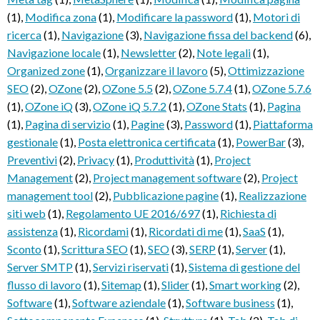
(1)
,
Modifica zona
(1)
,
Modificare la password
(1)
,
Motori di
ricerca
(1)
,
Navigazione
(3)
,
Navigazione fissa del backend
(6)
,
Navigazione locale
(1)
,
Newsletter
(2)
,
Note legali
(1)
,
Organized zone
(1)
,
Organizzare il lavoro
(5)
,
Ottimizzazione
SEO
(2)
,
OZone
(2)
,
OZone 5.5
(2)
,
OZone 5.7.4
(1)
,
OZone 5.7.6
(1)
,
OZone iQ
(3)
,
OZone iQ 5.7.2
(1)
,
OZone Stats
(1)
,
Pagina
(1)
,
Pagina di servizio
(1)
,
Pagine
(3)
,
Password
(1)
,
Piattaforma
gestionale
(1)
,
Posta elettronica certificata
(1)
,
PowerBar
(3)
,
Preventivi
(2)
,
Privacy
(1)
,
Produttività
(1)
,
Project
Management
(2)
,
Project management software
(2)
,
Project
management tool
(2)
,
Pubblicazione pagine
(1)
,
Realizzazione
siti web
(1)
,
Regolamento UE 2016/697
(1)
,
Richiesta di
assistenza
(1)
,
Ricordami
(1)
,
Ricordati di me
(1)
,
SaaS
(1)
,
Sconto
(1)
,
Scrittura SEO
(1)
,
SEO
(3)
,
SERP
(1)
,
Server
(1)
,
Server SMTP
(1)
,
Servizi riservati
(1)
,
Sistema di gestione del
flusso di lavoro
(1)
,
Sitemap
(1)
,
Slider
(1)
,
Smart working
(2)
,
Software
(1)
,
Software aziendale
(1)
,
Software business
(1)
,