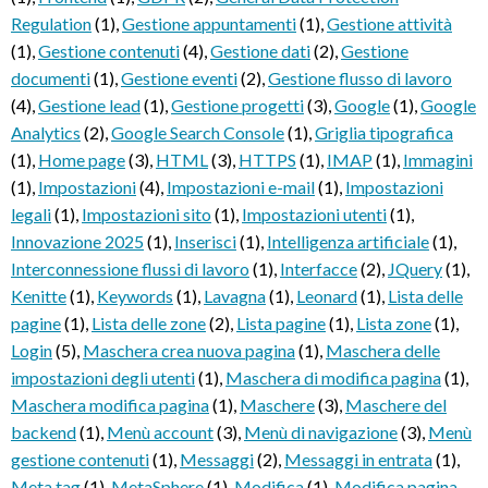
Regulation
(1)
,
Gestione appuntamenti
(1)
,
Gestione attività
(1)
,
Gestione contenuti
(4)
,
Gestione dati
(2)
,
Gestione
documenti
(1)
,
Gestione eventi
(2)
,
Gestione flusso di lavoro
(4)
,
Gestione lead
(1)
,
Gestione progetti
(3)
,
Google
(1)
,
Google
Analytics
(2)
,
Google Search Console
(1)
,
Griglia tipografica
(1)
,
Home page
(3)
,
HTML
(3)
,
HTTPS
(1)
,
IMAP
(1)
,
Immagini
(1)
,
Impostazioni
(4)
,
Impostazioni e-mail
(1)
,
Impostazioni
legali
(1)
,
Impostazioni sito
(1)
,
Impostazioni utenti
(1)
,
Innovazione 2025
(1)
,
Inserisci
(1)
,
Intelligenza artificiale
(1)
,
Interconnessione flussi di lavoro
(1)
,
Interfacce
(2)
,
JQuery
(1)
,
Kenitte
(1)
,
Keywords
(1)
,
Lavagna
(1)
,
Leonard
(1)
,
Lista delle
pagine
(1)
,
Lista delle zone
(2)
,
Lista pagine
(1)
,
Lista zone
(1)
,
Login
(5)
,
Maschera crea nuova pagina
(1)
,
Maschera delle
impostazioni degli utenti
(1)
,
Maschera di modifica pagina
(1)
,
Maschera modifica pagina
(1)
,
Maschere
(3)
,
Maschere del
backend
(1)
,
Menù account
(3)
,
Menù di navigazione
(3)
,
Menù
gestione contenuti
(1)
,
Messaggi
(2)
,
Messaggi in entrata
(1)
,
Meta tag
(1)
,
MetaSphere
(1)
,
Modifica
(1)
,
Modifica pagina